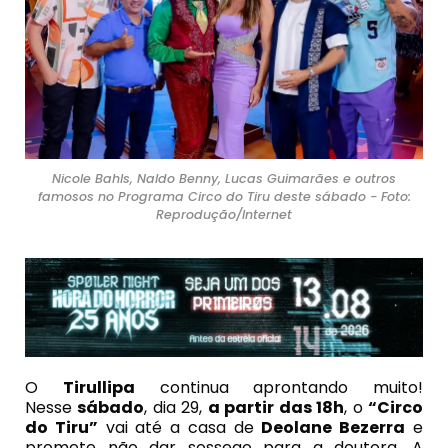
Nicole Bahls, Naldo Benny, Lucas Guimarães e outros
famosos no Programa Circo do Tiru deste sábado - Foto:
Reprodução/Internet
O
Tirullipa
continua aprontando muito!
Nesse
sábado
, dia 29,
a partir das 18h
, o
“Circo
do Tiru”
vai até a casa de
Deolane Bezerra
e
promete não dar sossego para a doutora. A