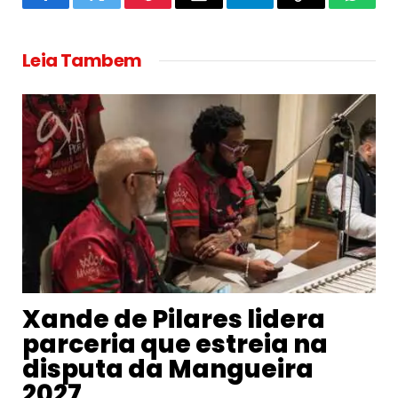
Facebook
Twitter
Pinterest
Email
Telegram
Copy
Whats
Link
Leia Tambem
Xande de Pilares lidera
parceria que estreia na
disputa da Mangueira
2027