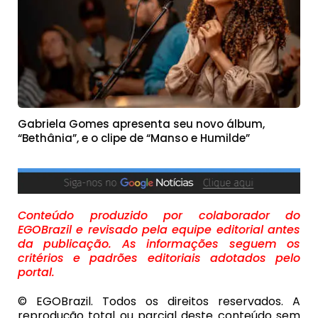
Gabriela Gomes apresenta seu novo álbum,
“Bethânia”, e o clipe de “Manso e Humilde”
Conteúdo produzido por colaborador do
EGOBrazil e revisado pela equipe editorial antes
da publicação. As informações seguem os
critérios e padrões editoriais adotados pelo
portal.
© EGOBrazil. Todos os direitos reservados. A
reprodução total ou parcial deste conteúdo sem