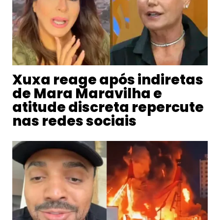
Xuxa reage após indiretas
de Mara Maravilha e
atitude discreta repercute
nas redes sociais