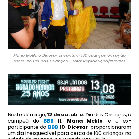
Maria Melilo e Dicesar encantam 100 crianças em ação
social no Dia das Crianças - Foto: Reprodução/Internet
Neste domingo,
12 de outubro
, Dia das Crianças, a
campeã do
BBB
11
,
Maria Melilo
, e o ex-
participante do
BBB
10
,
Dicesar
, proporcionaram
um dia inesquecível para cerca de 100 crianças na