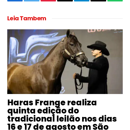
Facebook
Twitter
Pinterest
Email
Telegram
Copy
Whats
Link
Leia Tambem
Haras Frange realiza
quinta edição do
tradicional leilão nos dias
16 e 17 de agosto em São