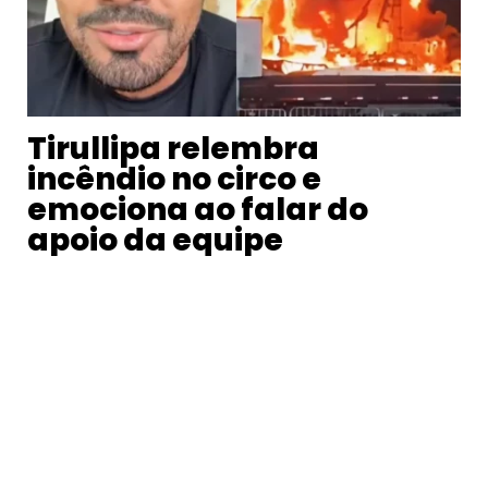
Tirullipa relembra
incêndio no circo e
emociona ao falar do
apoio da equipe