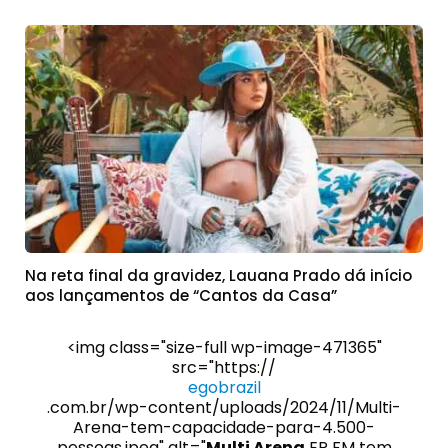
Na reta final da gravidez, Lauana Prado dá início
aos lançamentos de “Cantos da Casa”
<img class="size-full wp-image-471365"
src="https://
egobrazil
.com.br/wp-content/uploads/2024/11/Multi-
Arena-tem-capacidade-para-4.500-
pessoas.jpeg" alt="
Multi Arena
EP FM tem