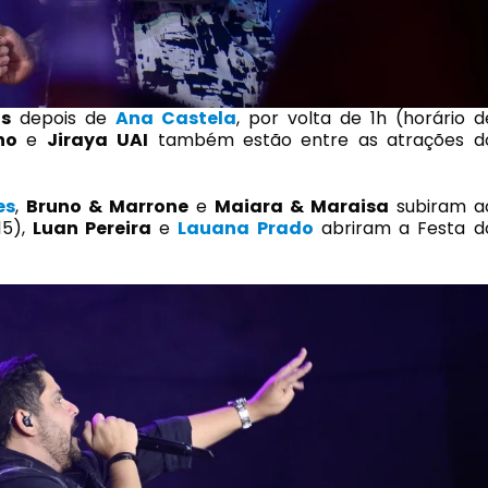
os
depois de
Ana Castela
, por volta de 1h (horário d
no
e
Jiraya
UAI
também estão entre as atrações d
es
,
Bruno & Marrone
e
Maiara & Maraisa
subiram a
15),
Luan Pereira
e
Lauana Prado
abriram a Festa d