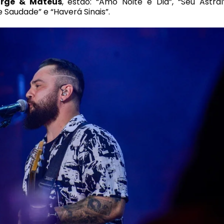
orge & Mateus
, estão: “Amo Noite e Dia”, “Seu Astral”
 Saudade” e “Haverá Sinais”.