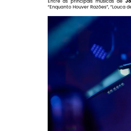
Entre as principais músicas de
J
“Enquanto Houver Razões”, “Louca de