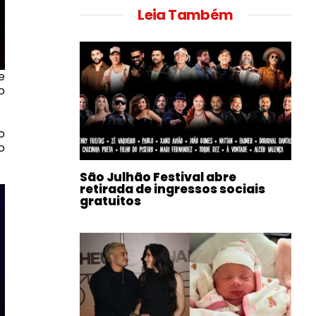
Leia Também
e
o
o
o
São Julhão Festival abre
retirada de ingressos sociais
gratuitos