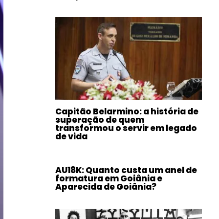
Capitão Belarmino: a história de
superação de quem
transformou o servir em legado
de vida
AU18K: Quanto custa um anel de
formatura em Goiânia e
Aparecida de Goiânia?