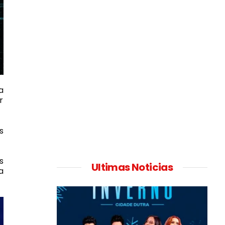
a
r
s
s
Ultimas Noticias
a