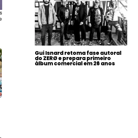
s
e
Gui Isnard retoma fase autoral
do ZERØ e prepara primeiro
álbum comercial em 26 anos