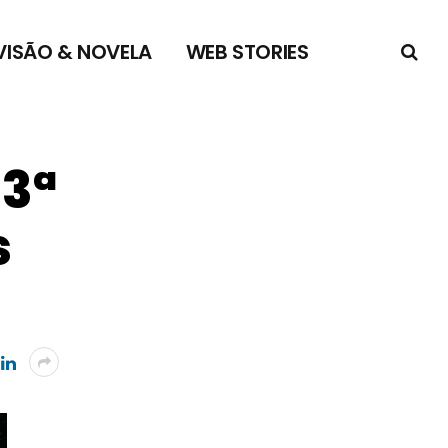
VISÃO & NOVELA
WEB STORIES
 3ª
s