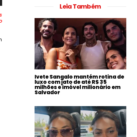
Leia Também
s
o
m
Ivete Sangalo mantém rotina de
luxo com jato de até R$ 35
milhões e imóvel milionário em
Salvador