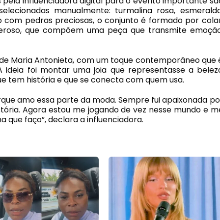
 pela influenciadora digital para o evento importante sã
elecionadas manualmente: turmalina rosa, esmeralda
o com pedras preciosas, o conjunto é formado por colar
deroso, que compõem uma peça que transmite emoção
cas de Maria Antonieta, com um toque contemporâneo que 
 ideia foi montar uma joia que representasse a belez
ue tem história e que se conecta com quem usa.
porque amo essa parte da moda. Sempre fui apaixonada po
istória. Agora estou me jogando de vez nesse mundo e m
que faço”, declara a influenciadora.