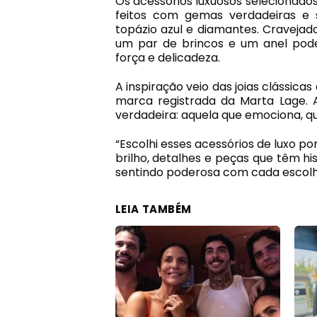
Os acessórios luxuosos selecionados
feitos com gemas verdadeiras e s
topázio azul e diamantes. Cravejad
um par de brincos e um anel po
força e delicadeza.
A inspiração veio das joias clássi
marca registrada da Marta Lage. A
verdadeira: aquela que emociona, q
“Escolhi esses acessórios de luxo 
brilho, detalhes e peças que têm h
sentindo poderosa com cada escolha 
LEIA TAMBÉM