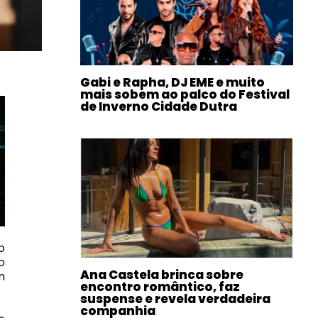
Gabi e Rapha, DJ EME e muito
mais sobem ao palco do Festival
de Inverno Cidade Dutra
o
o
Ana Castela brinca sobre
m
encontro romântico, faz
suspense e revela verdadeira
companhia