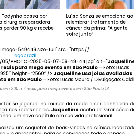
o Todynho passa por
Luísa Sonza se emociona ao
a cirurgia reparadora
relembrar tratamento de
s perder 90 kg e recebe
câncer da prima: “A gente
a
sofre junto”
image-549449 size-full" src="https://
egobrazil
/05/PHOTO-2025-05-07-09-48-44.jpg" alt="
Jaquellin
l reais para mega evento em São Paulo
– Foto: Lucas
”1925″ height=”2560″ />
Jaquelline usa joias avaliadas
nto em São Paulo
– Foto: Lucas Moura / Divulgação: Caldi
das em 200 mil reais para mega evento em São Paulo 13
 estar se jogando no mundo da moda e ser conhecida d
ça nas redes sociais,
Jaquelline
acaba de virar sócia d
iando um novo capítulo em sua vida profissional.
ealizou um coquetel de boas-vindas na clínica, localizad
ulo – e apresentou para os convidados todo o espaço.