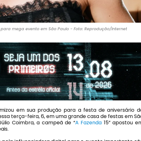
is para mega evento em São Paulo - Foto: Reprodução/Internet
izou em sua produção para a festa de aniversário d
nessa terça-feira, 6, em uma grande casa de festas em Sã
 Júlio Coimbra, a campeã de “
A Fazenda
15” apostou e
ais.