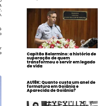
o
,
,
,
é
a
r
e
Capitão Belarmino: a história de
superação de quem
transformou o servir em legado
de vida
AU18K: Quanto custa um anel de
formatura em Goiânia e
Aparecida de Goiânia?