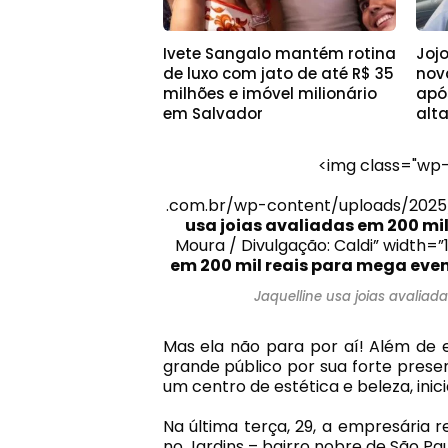
Ivete Sangalo mantém rotina
Joj
de luxo com jato de até R$ 35
nov
milhões e imóvel milionário
apó
em Salvador
alt
<img class="wp-
.com.br/wp-content/uploads/2025
usa joias avaliadas em 200 mi
Moura / Divulgação: Caldi” width=
em 200 mil reais para mega eve
Jaquelline usa joias avalia
Mas ela não para por aí! Além de
grande público por sua forte presen
um centro de estética e beleza, inic
Na última terça, 29, a empresária r
no Jardins – bairro nobre de São Pa