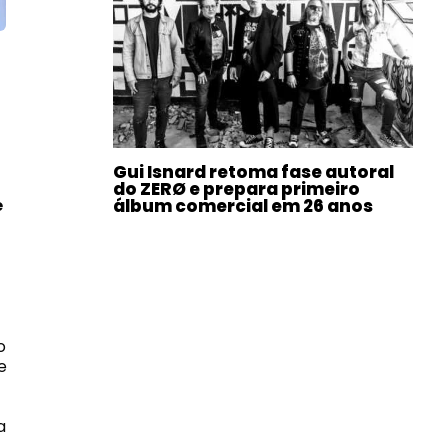
Gui Isnard retoma fase autoral
do ZERØ e prepara primeiro
álbum comercial em 26 anos
e
o
e
a