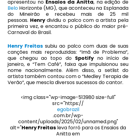
apresentou no
Ensaios da Anitta
, na edição de
Belo
Horizonte (MG), que aconteceu na
Esplanada
do Mineirão e recebeu mais de 25 mil
pessoas.
Henry
dividiu o palco com a artista pela
primeira vez, e encantou o público do maior pré-
Carnaval do Brasil.
Henry Freitas
subiu ao palco com duas de suas
canções mais reproduzidas: “Imã de Problema”,
que chegou ao topo do
Spotify
no início de
janeiro, e “Tem Café”, faixa que impulsionou seu
nome nacionalmente. Além disso, a setlist do
artista também contou com o “Medley Terapia de
Verão”, que mescla diversos sucessos do cantor.
<img class="wp-image-513980 size-full"
src="https://
egobrazil
.com.br/wp-
content/uploads/2025/02/unnamed.png"
alt="
Henry Freitas
leva forró para os Ensaios da
Anitta em