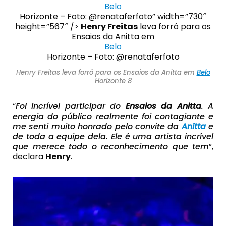
Belo
Horizonte – Foto: @renataferfoto” width=”730″
height=”567″ />
Henry Freitas
leva forró para os
Ensaios da Anitta em
Belo
Horizonte – Foto: @renataferfoto
Henry Freitas leva forró para os Ensaios da Anitta em
Belo
Horizonte 8
“
Foi incrível participar do
Ensaios da Anitta
. A
energia do público realmente foi contagiante e
me senti muito honrado pelo convite da
Anitta
e
de toda a equipe dela. Ele é uma artista incrível
que merece todo o reconhecimento que tem
”,
declara
Henry
.