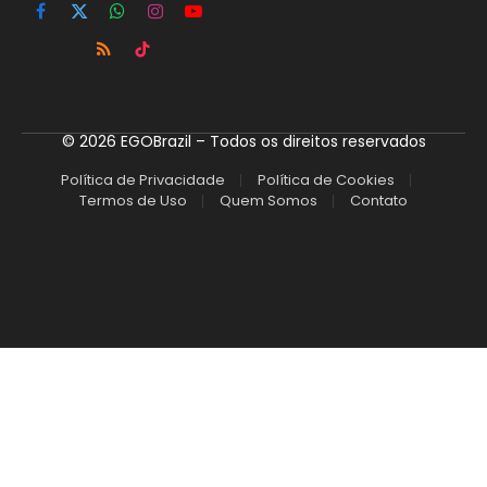
Facebook
X
WhatsApp
Instagram
YouTube
(Twitter)
RSS
TikTok
© 2026 EGOBrazil – Todos os direitos reservados
Política de Privacidade
Política de Cookies
Termos de Uso
Quem Somos
Contato