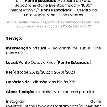
alt="
Ponte Estaiada
– Crédito da Foto:
JapaDrone Guiné Eventos ” width=”1000″
height=”599″ />
Ponte Estaiada
– Crédito da
Foto: JapaDrone Guiné Eventos
Guiné Eventos produz espetáculos combinados com som,
luz, projeção e animação na Ponte Estaiada 13
Serviço:
Intervenção Visual –
Bailarinas de Luz e Cine
Ponte SP
Local:
Ponte Octavio Frias (
Ponte Estaiada
)
Período:
de 26/12/2022 a 26/01/2023
Horários de Exibição:
das 19h às 22h
Classificação:
exibição livre e acesso gratuito
Instagram Guiné
Eventos: https://www.instagram.com/guineevent