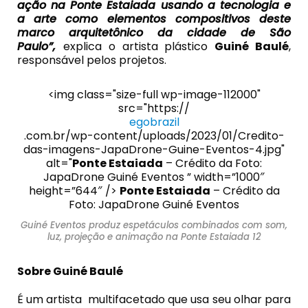
ação na
Ponte Estaiada
usando a tecnologia e
a arte como elementos compositivos deste
marco
arquitetônico da cidade de São
Paulo”,
explica o artista plástico
Guiné Baulé
,
responsável pelos projetos.
<img class="size-full wp-image-112000"
src="https://
egobrazil
.com.br/wp-content/uploads/2023/01/Credito-
das-imagens-JapaDrone-Guine-Eventos-4.jpg"
alt="
Ponte Estaiada
– Crédito da Foto:
JapaDrone Guiné Eventos ” width=”1000″
height=”644″ />
Ponte Estaiada
– Crédito da
Foto: JapaDrone Guiné Eventos
Guiné Eventos produz espetáculos combinados com som,
luz, projeção e animação na Ponte Estaiada 12
Sobre Guiné Baulé
É um artista multifacetado que usa seu olhar para