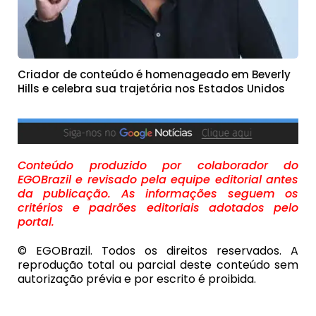
Criador de conteúdo é homenageado em Beverly
Hills e celebra sua trajetória nos Estados Unidos
Conteúdo produzido por colaborador do
EGOBrazil e revisado pela equipe editorial antes
da publicação. As informações seguem os
critérios e padrões editoriais adotados pelo
portal.
© EGOBrazil. Todos os direitos reservados. A
reprodução total ou parcial deste conteúdo sem
autorização prévia e por escrito é proibida.