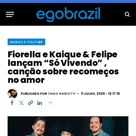
MUSICA E YOUTUBE
Fiorella e Kaique & Felipe
lançam “Só Vivendo” ,
canção sobre recomeços
no amor
PUBLICADO POR
TIAGO GHIDOTTI
11 JULHO, 2025 - 12:17:15