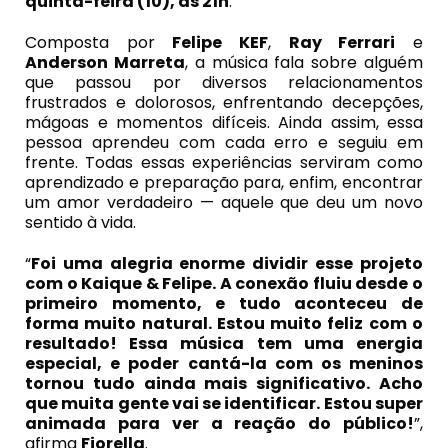
quinta-feira (10), às 21h
.
Composta por
Felipe KEF
,
Ray Ferrari
e
Anderson Marreta
, a música fala sobre alguém
que passou por diversos relacionamentos
frustrados e dolorosos, enfrentando decepções,
mágoas e momentos difíceis. Ainda assim, essa
pessoa aprendeu com cada erro e seguiu em
frente. Todas essas experiências serviram como
aprendizado e preparação para, enfim, encontrar
um amor verdadeiro — aquele que deu um novo
sentido à vida.
“
Foi uma alegria enorme dividir esse projeto
com o Kaique & Felipe. A conexão fluiu desde o
primeiro momento, e tudo aconteceu de
forma muito natural. Estou muito feliz com o
resultado! Essa música tem uma energia
especial, e poder cantá-la com os meninos
tornou tudo ainda mais significativo. Acho
que muita gente vai se identificar. Estou super
animada para ver a reação do público!
”,
afirma
Fiorella
.