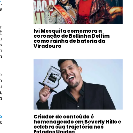
T
,
e
r
Ivi Mesquita comemora a
É
coroação de Bellinha Delfim
a
como rainha de bateria da
s
Viradouro
a
a
e
o
u
,
a
o
Criador de conteúdo é
homenageado em Beverly Hills e
s
celebra sua trajetória nos
Estados Unidos