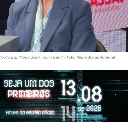
ado do pai: ‘Vou cuidar muito bem’ - Foto: Reprodução/Internet