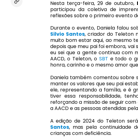
Nesta terça-feira, 29 de outubro,
participou da coletiva de impre
reflexões sobre o primeiro evento d
Durante o evento, Daniela falou so
Silvio Santos
, criador do Teleton 
muito bom estar aqui, ao mesmo tem
depois que meu pai foi embora, vai 
eu sei que a gente continua com m
AACD, o Teleton, o
SBT
e todo o g
honra, carinho e o mesmo amor que
Daniela também comentou sobre s
manter os valores que seu pai esta
ele, representando a família, e é 
tiver essa responsabilidade, ten
reforçando a missão de seguir com
a AACD e as pessoas atendidas pela i
A edição de 2024 do Teleton ser
Santos
, mas pela continuidade 
crianças com deficiência.