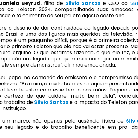
Daniela Beyruti
, filha de
Silvio Santos
e CEO do
SB
nsa do Teleton 2024, compartilhando suas emoções 
esde o falecimento de seu pai em agosto deste ano.
bre o desafio de dar continuidade ao legado deixado po
no Brasil e uma das figuras mais queridas da televisão. “
po é um pouquinho difícil, porque é a primeira coletiv
ser o primeiro Teleton que ele não vai estar presente. Ma
uito orgulho. O que estamos fazendo, o que ele fez, e 
rupo são um legado que queremos carregar com muit
 ele sempre demonstrou”, afirmou emocionada.
eu papel no comando da emissora e o compromisso d
beleceu: “Pra mim, é muito bom estar aqui, representand
gratificante estar com esse barco nas mãos. Enquanto e
ho certeza de que cuidarei muito bem dela”, concluiu
 o trabalho de
Silvio Santos
e o impacto do Teleton par
nstituição.
á um marco, não apenas pela ausência física de
Silvi
de seu legado e do trabalho beneficente em prol da