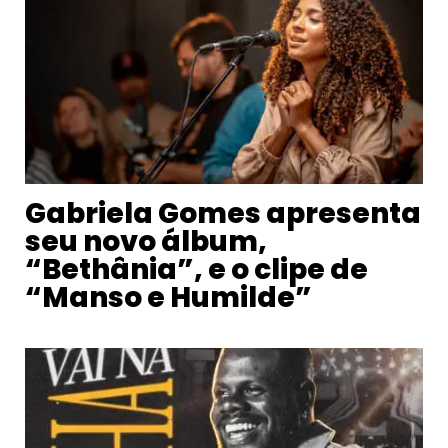
Gabriela Gomes apresenta
seu novo álbum,
“Bethânia”, e o clipe de
“Manso e Humilde”