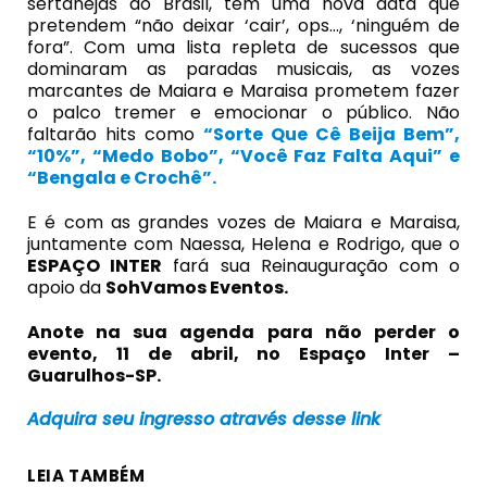
sertanejas do Brasil, têm uma nova data que
pretendem “não deixar ‘cair’, ops…, ‘ninguém de
fora”. Com uma lista repleta de sucessos que
dominaram as paradas musicais, as vozes
marcantes de Maiara e Maraisa prometem fazer
o palco tremer e emocionar o público. Não
faltarão hits como
“Sorte Que Cê Beija Bem”,
“10%”, “Medo Bobo”, “Você Faz Falta Aqui” e
“Bengala e Crochê”.
E é com as grandes vozes de Maiara e Maraisa,
juntamente com Naessa, Helena e Rodrigo, que o
ESPAÇO INTER
fará sua Reinauguração com o
apoio da
SohVamos Eventos.
Anote na sua agenda para não perder o
evento, 11 de abril, no Espaço Inter –
Guarulhos-SP.
Adquira seu ingresso através desse link
LEIA TAMBÉM