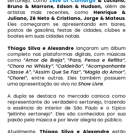
sertanejo, como
Zezé Di Camargo
& Luciano,
Bruno & Marrone, Edson & Hudson,
além de
artistas mais recentes, como
Henrique &
Juliano, Zé Neto & Cristiano, Jorge & Mateus
.
Eles começaram se apresentando em bares,
postos de gasolina, festas de cidades, clubes e
boates em suas cidades natais.
Thiago Silva
e Alexandre
lançaram um álbum
completo nas plataformas digitais, com músicas
como
“Amor de Breja”
,
“Para, Pensa e Reflita”
,
“Chora no Whisky”
,
“Caldeirão”
,
“Acompanhante
Classe A”
,
“Assim Que Se Faz”
,
“Magia do Amor”
,
“Chorei”
, entre outras. Eles também possuem
uma apresentação ao vivo no
Show Livre
.
A dupla se destaca no mercado carioca como
representante do verdadeiro sertanejo, trazendo
a essência do interior de São Paulo e o típico
“jeitinho sertanejo”. Eles são conhecidos por sua
paixão pela música e por levar alegria ao público.
Atualmente,
Thiago Silva
e Alexandre
estão