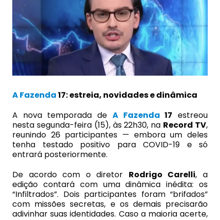
A Fazenda
17: estreia, novidades e dinâmica
A nova temporada de
A Fazenda
17
estreou
nesta segunda-feira (15), às 22h30, na
Record TV
,
reunindo 26 participantes — embora um deles
tenha testado positivo para COVID-19 e só
entrará posteriormente.
De acordo com o diretor
Rodrigo Carelli
, a
edição contará com uma dinâmica inédita: os
“Infiltrados”. Dois participantes foram “brifados”
com missões secretas, e os demais precisarão
adivinhar suas identidades. Caso a maioria acerte,