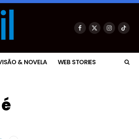
Facebook
X
Instagram
TikTok
(Twitter)
VISÃO & NOVELA
WEB STORIES
 é