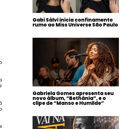
Gabi Sálvi inicia confinamento
rumo ao Miss Universe São Paulo
o
a
e
Gabriela Gomes apresenta seu
novo álbum, “Bethânia”, e o
clipe de “Manso e Humilde”
6
o
e