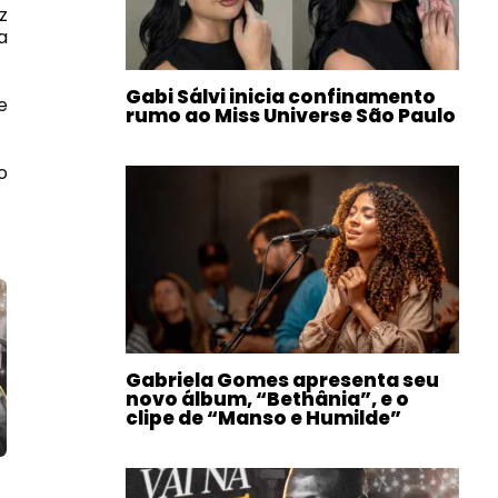
z
a
Gabi Sálvi inicia confinamento
e
rumo ao Miss Universe São Paulo
o
Gabriela Gomes apresenta seu
novo álbum, “Bethânia”, e o
clipe de “Manso e Humilde”