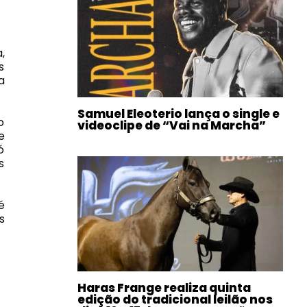
a
,
s
a
Samuel Eleoterio lança o single e
o
videoclipe de “Vai na Marcha”
e
ó
s
é
s
Haras Frange realiza quinta
edição do tradicional leilão nos