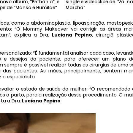
novo álbum, “Bethânia”, e
single e videoclipe de “Vai n
ipe de “Manso e Humilde”
Marcha”
ticas, como a abdominoplastia, lipoaspiração, mastopexia
ento: “O Mommy Makeover vai corrigir as áreas mai
xam”, explica a Dra.
Luciana Pepino
, cirurgiã plástic
sonalizado: “É fundamental analisar cada caso, levand
s e desejos da paciente, para oferecer um plano d
sempre é possível realizar todas as cirurgias de uma s
 das pacientes. As mães, principalmente, sentem mai
 a especialista.
e avaliar o estado de saúde da mulher: “O recomendado 
s o parto, para a realização desse procedimento. O mai
rta a Dra.
Luciana Pepino
.