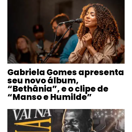
Gabriela Gomes apresenta
seu novo álbum,
“Bethânia”, e o clipe de
“Manso e Humilde”