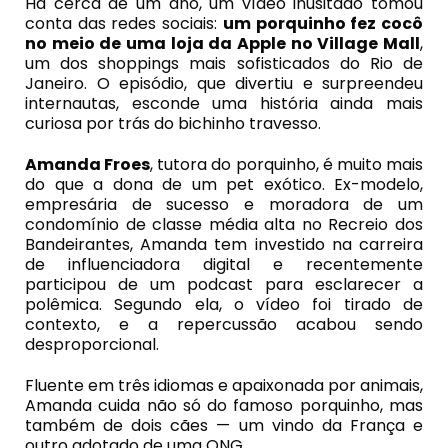
Há cerca de um ano, um vídeo inusitado tomou
conta das redes sociais:
um porquinho fez cocô
no meio de uma loja da Apple no Village Mall
,
um dos shoppings mais sofisticados do Rio de
Janeiro. O episódio, que divertiu e surpreendeu
internautas, esconde uma história ainda mais
curiosa por trás do bichinho travesso.
Amanda Froes
, tutora do porquinho, é muito mais
do que a dona de um pet exótico. Ex-modelo,
empresária de sucesso e moradora de um
condomínio de classe média alta no Recreio dos
Bandeirantes, Amanda tem investido na carreira
de influenciadora digital e recentemente
participou de um podcast para esclarecer a
polêmica. Segundo ela, o vídeo foi tirado de
contexto, e a repercussão acabou sendo
desproporcional.
Fluente em três idiomas e apaixonada por animais,
Amanda cuida não só do famoso porquinho, mas
também de dois cães — um vindo da França e
outro adotado de uma ONG.