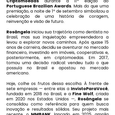
Criptomoedas
durante a 11ª edição do
Portuguese Brazilian Awards
. Mais do que uma
premiação, a noite de 1º de setembro simbolizou a
celebração de uma história de coragem,
reinvenção e visão de futuro.
Rosângela
iniciou sua trajetória como dentista no
Brasil, mas sua inquietação empreendedora a
levou a explorar novos caminhos. Após quase 15
anos de carreira, decidiu se aventurar no mercado
financeiro, investindo em imóveis, cooperativas e,
posteriormente, em criptomoedas. Em 2017,
tomou uma decisão radical: vendeu tudo o que
possuía no Brasil e apostou no mercado
americano.
Hoje, colhe os frutos dessa escolha. À frente de
sete empresas — entre elas a
InvistoParaVocê
,
fundada em 2018 no Brasil, e a
Fine Wolf
, criada
em 2020 nos Estados Unidos —,
Rosângela
se
consolidou como referência para quem busca
inovação e resultados sólidos. Seu projeto mais
recente, o
MMBANK
, lançado em 2025, amplia