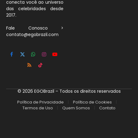
conecta você ao universo
das celebridades desde
2017.
Fale Conosco >
contato@egobrazil.com
Facebook
X
WhatsApp
Instagram
YouTube
(Twitter)
RSS
TikTok
© 2026 EGOBrazil – Todos os direitos reservados
Política de Privacidade
Política de Cookies
Termos de Uso
Quem Somos
Contato