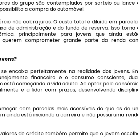
os do grupo são contemplados por sorteio ou lance 
ossibilita a compra do automóvel.
rcio não cobra juros. O custo total é diluído em parcela
axa de administração e do fundo de reserva. Isso torna 
ômica, principalmente para jovens que ainda estã
ão querem comprometer grande parte da renda co
jovens?
 se encaixa perfeitamente na realidade dos jovens. E
lanejamento financeiro e o consumo consciente, dua
 está começando a vida adulta. Ao optar pelo consórcio
ente e a lidar com prazos, desenvolvendo disciplin
começar com parcelas mais acessíveis do que as de u
em ainda está iniciando a carreira e não possui uma rend
 e valores de crédito também permite que o jovem escolh