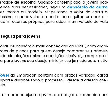
iberdade de escolha. Quando contemplado, o jovem pod
tende suas necessidades, seja um
consórcio de carro
er marca ou modelo, respeitando o valor da carta d
ossível usar o valor da carta para quitar um carro j
om recursos próprios para adquirir um veículo de valo
segura para jovens!
ras de consórcio mais conhecidas do Brasil, com ampl
pções de planos para quem deseja comprar seu primeir
o, simulações online e condições flexíveis, a empresa s
 para jovens que desejam iniciar sua jornada automotiv
óvel
da Embracon contam com prazos variados, carta
 suporte durante todo o processo – desde a adesão até 
ulo.
, a Embracon ajuda o jovem a alcançar o sonho do carr