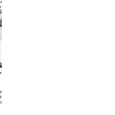
u
.
e
é
o