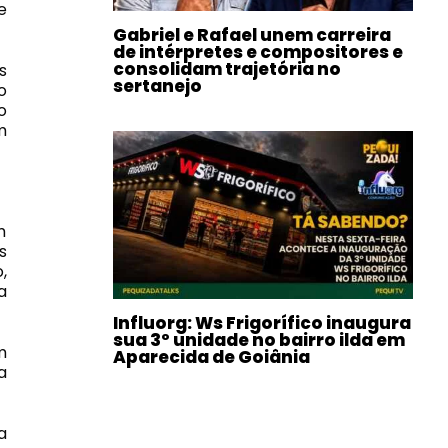
e
Gabriel e Rafael unem carreira
de intérpretes e compositores e
consolidam trajetória no
s
sertanejo
o
o
m
m
s
,
a
Influorg: Ws Frigorífico inaugura
sua 3º unidade no bairro ilda em
m
Aparecida de Goiânia
a
a