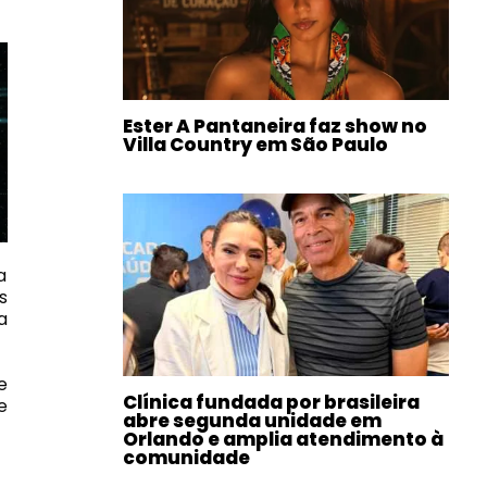
Ester A Pantaneira faz show no
Villa Country em São Paulo
a
s
a
e
Clínica fundada por brasileira
e
abre segunda unidade em
Orlando e amplia atendimento à
comunidade