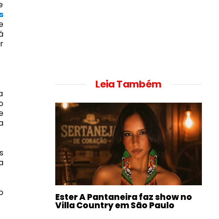
e
s
e
á
r
Leia Também
a
o
e
a
s
a
o
Ester A Pantaneira faz show no
Villa Country em São Paulo