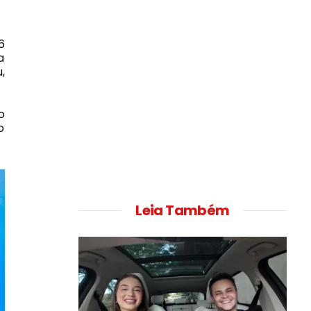
6
a
,
o
o
Leia Também