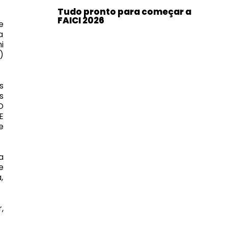
Tudo pronto para começar a
FAICI 2026
e
a
i
)
s
s
O
E
e
a
e
,
,