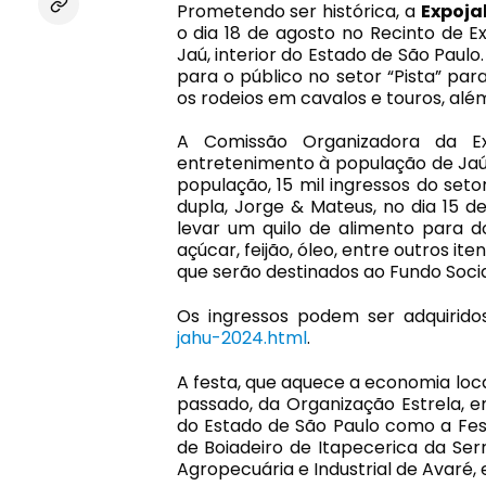
Prometendo ser histórica, a
Expoja
o dia 18 de agosto no Recinto de 
Jaú, interior do Estado de São Paulo
para o público no setor “Pista” par
os rodeios em cavalos e touros, além
A Comissão Organizadora da E
entretenimento à população de Jaú
população, 15 mil ingressos do se
dupla, Jorge & Mateus, no dia 15 d
levar um quilo de alimento para doa
açúcar, feijão, óleo, entre outros i
que serão destinados ao Fundo Socia
Os ingressos podem ser adquirido
jahu-2024.html
.
A festa, que aquece a economia loca
passado, da Organização Estrela, 
do Estado de São Paulo como a Fes
de Boiadeiro de Itapecerica da Ser
Agropecuária e Industrial de Avaré, 