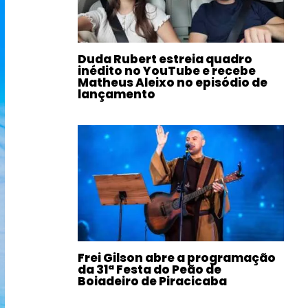
Duda Rubert estreia quadro
inédito no YouTube e recebe
Matheus Aleixo no episódio de
lançamento
Frei Gilson abre a programação
da 31ª Festa do Peão de
Boiadeiro de Piracicaba