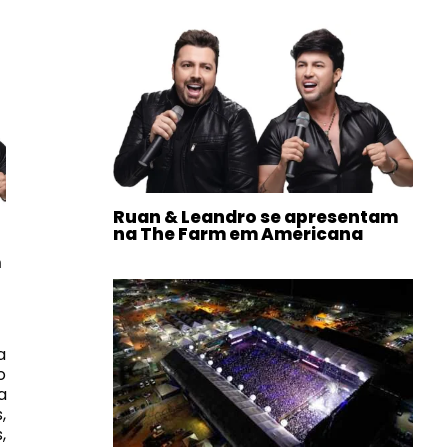
Ruan & Leandro se apresentam
na The Farm em Americana
m
a
o
a
,
,