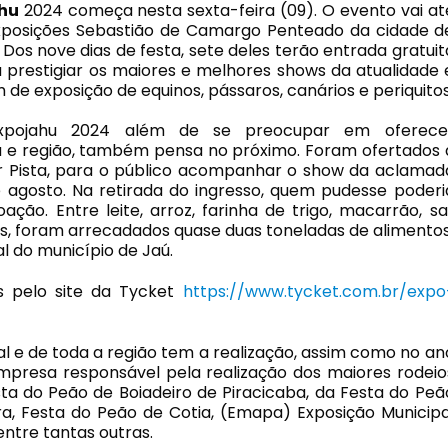
hu
2024 começa nesta sexta-feira (09). O evento vai at
Exposições Sebastião de Camargo Penteado da cidade d
. Dos nove dias de festa, sete deles terão entrada gratuit
a prestigiar os maiores e melhores shows da atualidade 
 de exposição de equinos, pássaros, canários e periquitos
xpojahu 2024 além de se preocupar em oferece
 e região, também pensa no próximo. Foram ofertados 
tor Pista, para o público acompanhar o show da aclamad
e agosto. Na retirada do ingresso, quem pudesse poderi
ção. Entre leite, arroz, farinha de trigo, macarrão, sal
tens, foram arrecadados quase duas toneladas de alimentos
l do município de Jaú.
s pelo site da Tycket
https://www.tycket.com.br/expo
l e de toda a região tem a realização, assim como no an
empresa responsável pela realização dos maiores rodeio
ta do Peão de Boiadeiro de Piracicaba, da Festa do Peã
ra, Festa do Peão de Cotia, (Emapa) Exposição Municipa
entre tantas outras.