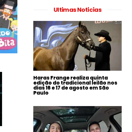
Ultimas Noticias
Haras Frange realiza quinta
edição do tradicional leilão nos
dias 16 e 17 de agosto em São
Paulo