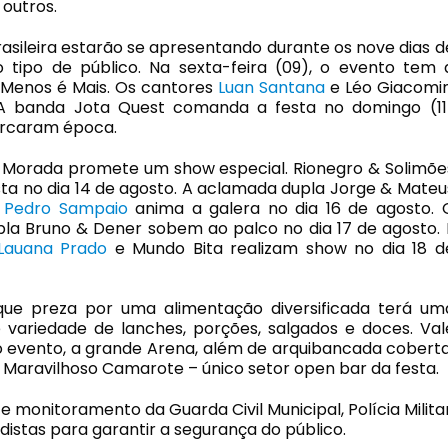
 outros.
asileira estarão se apresentando durante os nove dias d
 tipo de público. Na sexta-feira (09), o evento tem 
Menos é Mais. Os cantores
Luan Santana
e Léo Giacomin
A banda Jota Quest comanda a festa no domingo (11
arcaram época.
el Morada promete um show especial. Rionegro & Solimõe
a no dia 14 de agosto. A aclamada dupla Jorge & Mateu
.
Pedro Sampaio
anima a galera no dia 16 de agosto. 
la Bruno & Dener sobem ao palco no dia 17 de agosto. 
Lauana Prado
e Mundo Bita realizam show no dia 18 d
que preza por uma alimentação diversificada terá um
variedade de lanches, porções, salgados e doces. Val
o evento, a grande Arena, além de arquibancada coberta
 Maravilhoso Camarote – único setor open bar da festa.
 monitoramento da Guarda Civil Municipal, Polícia Militar
distas para garantir a segurança do público.