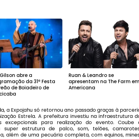
 Gilson abre a
Ruan & Leandro se
gramação da 31ª Festa
apresentam na The Farm e
Peão de Boiadeiro de
Americana
acicaba
da, a Expojahu só retornou ano passado graças à parceri
zação Estrela. A prefeitura investiu na infraestrutura d
s excepcionais para realização do evento. Coube 
 super estrutura de palco, som, telões, camarotes
a, além de uma pecuária completa, com equinos, mines