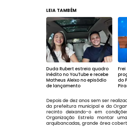
LEIA TAMBÉM
Duda Rubert estreia quadro
Frei
inédito no YouTube e recebe
pro
Matheus Aleixo no episódio
do 
de lançamento
Pir
Depois de dez anos sem ser realiza
da prefeitura municipal e da Organi
recinto deixando-o em condiçõe
Organização Estrela montar uma
arquibancadas, grande área cobert