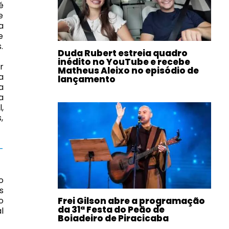
é
e
a
e
.
Duda Rubert estreia quadro
inédito no YouTube e recebe
r
Matheus Aleixo no episódio de
a
lançamento
a
a
,
,
-
o
s
o
Frei Gilson abre a programação
da 31ª Festa do Peão de
l
Boiadeiro de Piracicaba