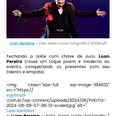
Luan Santana
– Foto: Gean Lucas Fotografia / EGOBrazil
Fechando a noite com chave de ouro,
Luan
Pereira
trouxe um toque jovem e moderno ao
evento, conquistando os presentes com seu
talento e simpatia.
<img class="size-full wp-image-394632"
src="https://
egobrazil
.com.br/wp-content/uploads/2024/06/PHOTO-
2024-06-09-07-09-13-scaled.jpg" alt="
Luan Santana
e
Luan Pereira
– Foto: Gean Lucas Fotografia /