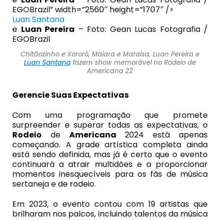
EGOBrazil” width=”2560″ height=”1707″ />
Luan Santana
e
Luan Pereira
– Foto: Gean Lucas Fotografia /
EGOBrazil
Chitãozinho e Xororó, Maiara e Maraisa, Luan Pereira e
Luan Santana
fazem show memorável no Rodeio de
Americana 22
Gerencie Suas Expectativas
Com uma programação que promete
surpreender e superar todas as expectativas, o
Rodeio
de
Americana
2024 está apenas
começando. A grade artística completa ainda
está sendo definida, mas já é certo que o evento
continuará a atrair multidões e a proporcionar
momentos inesquecíveis para os fãs de música
sertaneja e de rodeio.
Em 2023, o evento contou com 19 artistas que
brilharam nos palcos, incluindo talentos da música