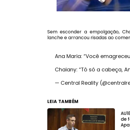
Sem esconder a empolgação, Cha
lanche e arrancou risadas ao comen
Ana Maria: “Você emagreceu
Chaiany: “Tô só a cabeça, An
— Central Reality (@centralr
LEIA TAMBÉM
AU1
de 
Apa