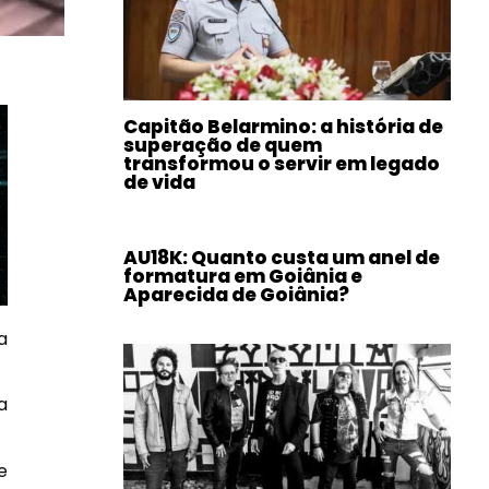
Capitão Belarmino: a história de
superação de quem
transformou o servir em legado
de vida
AU18K: Quanto custa um anel de
formatura em Goiânia e
Aparecida de Goiânia?
a
a
e