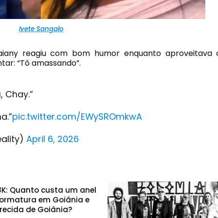
Ivete Sangalo
iany reagiu com bom humor enquanto aproveitava 
tar: “Tô amassando”.
, Chay.”
a.”
pic.twitter.com/EWySROmkwA
eality)
April 6, 2026
8K: Quanto custa um anel
formatura em Goiânia e
recida de Goiânia?