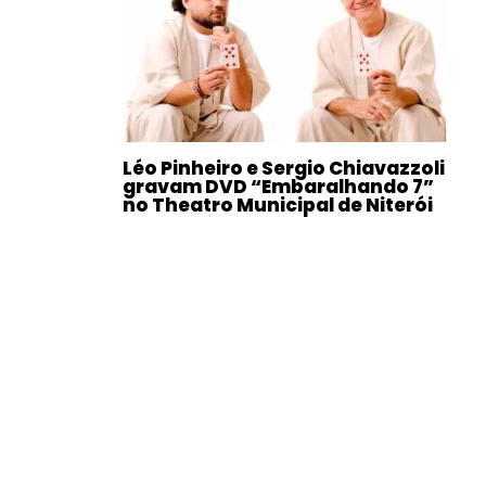
Léo Pinheiro e Sergio Chiavazzoli
gravam DVD “Embaralhando 7”
no Theatro Municipal de Niterói