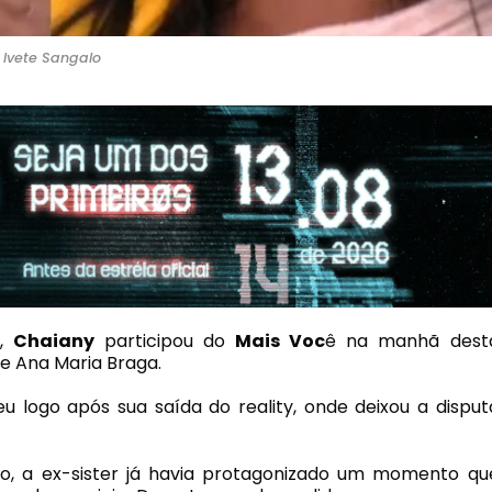
Ivete Sangalo
,
Chaiany
participou do
Mais Voc
ê
na manhã dest
de
Ana Maria Braga
.
logo após sua saída do reality, onde deixou a disput
, a ex-sister já havia protagonizado um momento qu