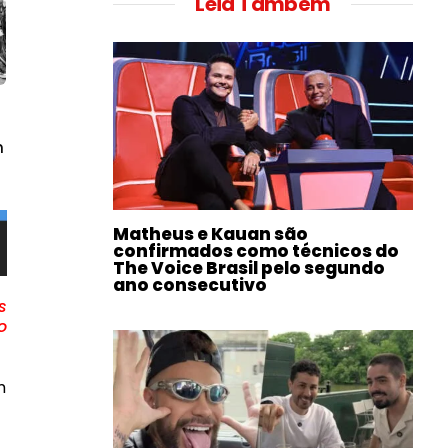
Leia Também
m
Matheus e Kauan são
confirmados como técnicos do
The Voice Brasil pelo segundo
ano consecutivo
s
o
m