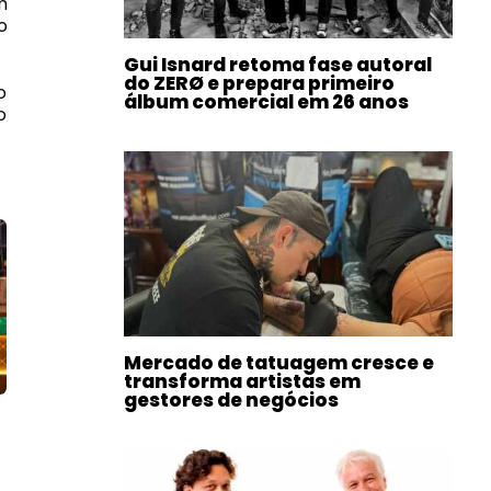
m
o
Gui Isnard retoma fase autoral
do ZERØ e prepara primeiro
o
álbum comercial em 26 anos
o
Mercado de tatuagem cresce e
transforma artistas em
gestores de negócios