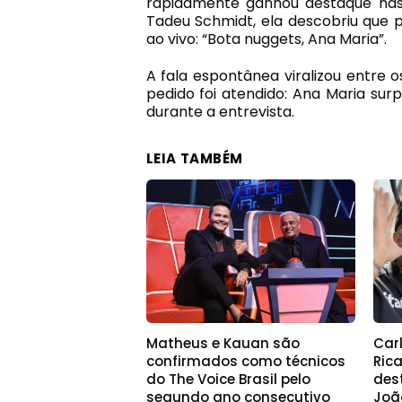
rapidamente ganhou destaque nas 
Tadeu Schmidt
, ela descobriu que 
ao vivo: “Bota nuggets, Ana Maria”.
A fala espontânea viralizou entre o
pedido foi atendido: Ana Maria su
durante a entrevista.
LEIA TAMBÉM
Matheus e Kauan são
Car
confirmados como técnicos
Ric
do The Voice Brasil pelo
des
segundo ano consecutivo
Joã