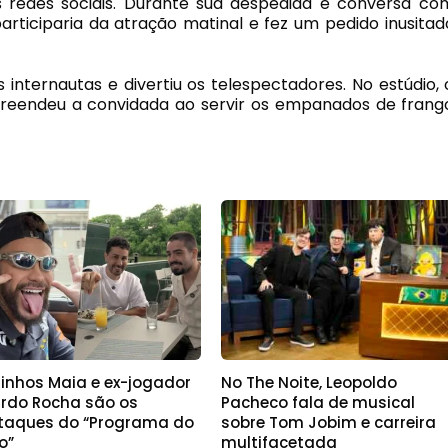
redes sociais. Durante sua despedida e conversa co
participaria da atração matinal e fez um pedido inusitad
s internautas e divertiu os telespectadores. No estúdio, 
rpreendeu a convidada ao servir os empanados de frang
linhos Maia e ex-jogador
No The Noite, Leopoldo
ardo Rocha são os
Pacheco fala de musical
taques do “Programa do
sobre Tom Jobim e carreira
o”
multifacetada