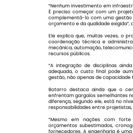
“Nenhum investimento em infraestr
É preciso começar com um projeto 
complementá-lo com uma gestão ef
orçamento e da qualidade exigida”, a
Ele explica que, muitas vezes, o 
coordenação técnica e administrati
mecânica, automação, telecomunica
recursos públicos.
“A integração de disciplinas ain
adequada, o custo final pode au
gestão, não apenas de capacidade t
Botarro destaca ainda que o cen
enfrentam gargalos semelhantes na
diferença, segundo ele, está no nív
responsabilidades entre projetistas
“Mesmo em nações com forte c
orçamentos subestimados, cronogr
fornecedores. A engenharia é uma