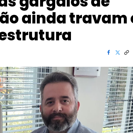
as gargalos de
ção ainda travam 
estrutura