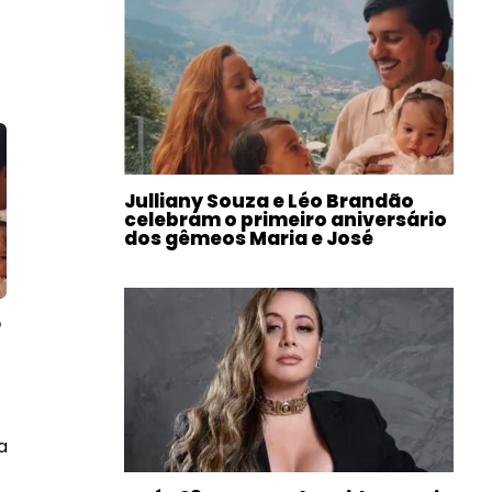
Julliany Souza e Léo Brandão
celebram o primeiro aniversário
dos gêmeos Maria e José
o
a