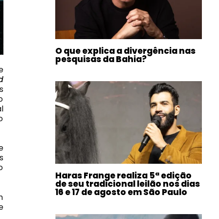
O que explica a divergência nas
pesquisas da Bahia?
e
d
s
o
l
o
e
s
o
Haras Frange realiza 5ª edição
de seu tradicional leilão nos dias
16 e 17 de agosto em São Paulo
m
e