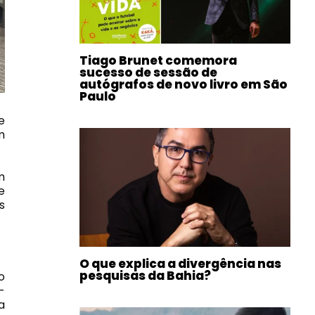
Tiago Brunet comemora
sucesso de sessão de
autógrafos de novo livro em São
Paulo
e
m
m
e
s
O que explica a divergência nas
pesquisas da Bahia?
o
-
a