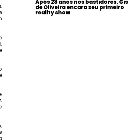
Após 28 anos nos bastidores, Gis
.
de Oliveira encara seu primeiro
e
reality show
o
e
,
e
o
e
e
A
e
:
e
a