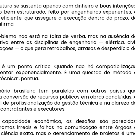
utura se sustenta apenas com dinheiro e boas intenções
bem estruturado, feito por engenheiros experientes, 
iciente, que assegure a execução dentro do prazo, d
firma.
problema não está na falta de verba, mas na ausência d
va entre as disciplinas de engenharia — elétrica, civil
ções — o que gera retrabalhos, atrasos e desperdício d
da é um ponto crítico. Quando não há compatibilizaçã
mentar exponencialmente. É uma questão de método 
écnica”, pontua.
ário brasileiro tem paralelos com outros países qu
 conversão de recursos públicos em obras concluídas. 
el de profissionalização da gestão técnica e na clareza d
, contratantes e executores.
apacidade econômica, os desafios são parecidos
amas irreais e falhas na comunicação entre órgãos 
 ciência exata, mas o gerenciamento de projetos é um