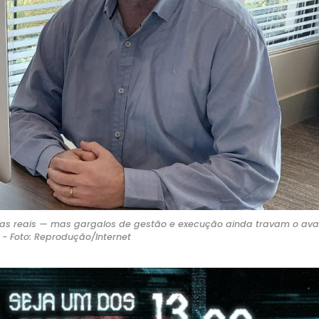
ras reais — mas gargalos de gestão e execução ainda travam o av
a - Foto: Reprodução/Internet