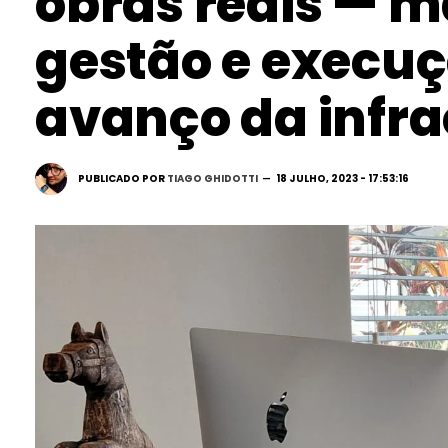
obras reais — m
gestão e execu
avanço da infra
PUBLICADO POR
TIAGO GHIDOTTI
18 JULHO, 2023 - 17:53:16