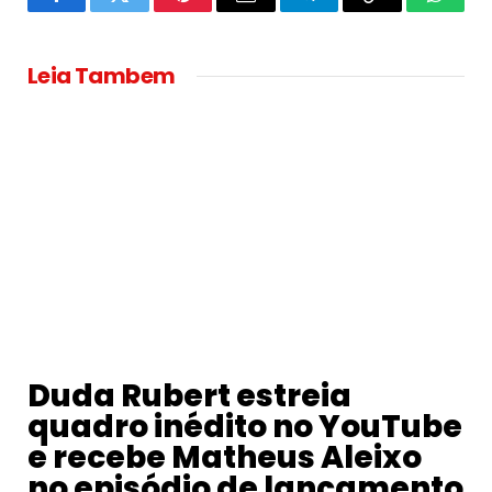
Facebook
Twitter
Pinterest
Email
Telegram
Copy
Whats
Link
Leia Tambem
Duda Rubert estreia
quadro inédito no YouTube
e recebe Matheus Aleixo
no episódio de lançamento