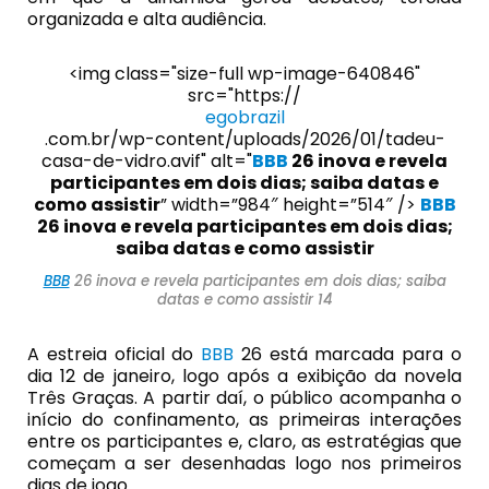
organizada e alta audiência.
<img class="size-full wp-image-640846"
src="https://
egobrazil
.com.br/wp-content/uploads/2026/01/tadeu-
casa-de-vidro.avif" alt="
BBB
26 inova e revela
participantes em dois dias; saiba datas e
como assistir
” width=”984″ height=”514″ />
BBB
26 inova e revela participantes em dois dias;
saiba datas e como assistir
BBB
26 inova e revela participantes em dois dias; saiba
datas e como assistir 14
A estreia oficial do
BBB
26 está marcada para o
dia 12 de janeiro, logo após a exibição da novela
Três Graças. A partir daí, o público acompanha o
início do confinamento, as primeiras interações
entre os participantes e, claro, as estratégias que
começam a ser desenhadas logo nos primeiros
dias de jogo.