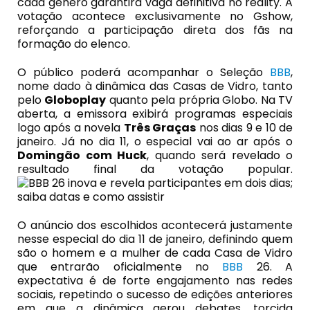
cada gênero garantirá vaga definitiva no reality. A
votação acontece exclusivamente no Gshow,
reforçando a participação direta dos fãs na
formação do elenco.
O público poderá acompanhar o Seleção
BBB
,
nome dado à dinâmica das Casas de Vidro, tanto
pelo
Globoplay
quanto pela própria Globo. Na TV
aberta, a emissora exibirá programas especiais
logo após a novela
Três Graças
nos dias 9 e 10 de
janeiro. Já no dia 11, o especial vai ao ar após o
Domingão com Huck
, quando será revelado o
resultado final da votação popular.
O anúncio dos escolhidos acontecerá justamente
nesse especial do dia 11 de janeiro, definindo quem
são o homem e a mulher de cada Casa de Vidro
que entrarão oficialmente no
BBB
26. A
expectativa é de forte engajamento nas redes
sociais, repetindo o sucesso de edições anteriores
em que a dinâmica gerou debates, torcida