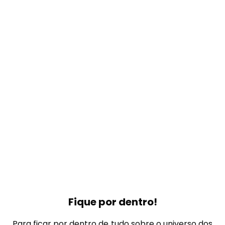
Fique por dentro!
Para ficar por dentro de tudo sobre o universo dos