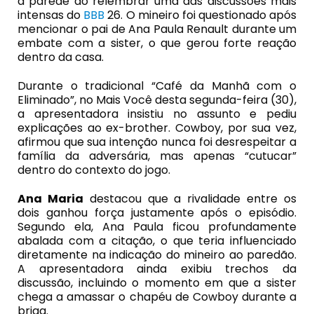
a parede ao relembrar uma das discussões mais
intensas do
BBB
26. O mineiro foi questionado após
mencionar o pai de Ana Paula Renault durante um
embate com a sister, o que gerou forte reação
dentro da casa.
Durante o tradicional “Café da Manhã com o
Eliminado”, no Mais Você desta segunda-feira (30),
a apresentadora insistiu no assunto e pediu
explicações ao ex-brother. Cowboy, por sua vez,
afirmou que sua intenção nunca foi desrespeitar a
família da adversária, mas apenas “cutucar”
dentro do contexto do jogo.
Ana Maria
destacou que a rivalidade entre os
dois ganhou força justamente após o episódio.
Segundo ela, Ana Paula ficou profundamente
abalada com a citação, o que teria influenciado
diretamente na indicação do mineiro ao paredão.
A apresentadora ainda exibiu trechos da
discussão, incluindo o momento em que a sister
chega a amassar o chapéu de Cowboy durante a
briga.