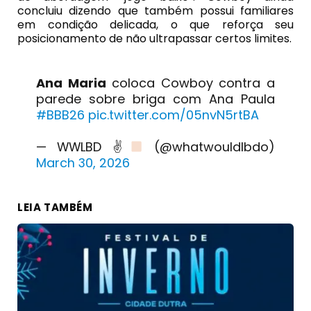
concluiu dizendo que também possui familiares
em condição delicada, o que reforça seu
posicionamento de não ultrapassar certos limites.
Ana Maria
coloca Cowboy contra a
parede sobre briga com Ana Paula
#BBB26
pic.twitter.com/05nvN5rtBA
— WWLBD ✌
(@whatwouldlbdo)
March 30, 2026
LEIA TAMBÉM