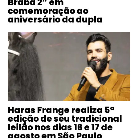
Braba 2” em
comemoração ao
aniversário da dupla
Haras Frange realiza 5ª
edição de seu tradicional
leilão nos dias 16 e 17 de
agosto em São Paulo