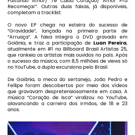
Faltando Amor/ Te Cuida Coração/ Amor Pra
Recomeçar”. Outras duas faixas, já disponíveis,
completam a tracklist.
O novo EP chega na esteira do sucesso de
“Gravidade”, lançada na primeira parte de
“Arruaça”. A faixa integra o DVD gravado em
Goiânia, e traz a participação de
Luan Pereira
,
atualmente em #1 no Billboard Brasil Artistas 25,
que rankeia os artistas mais ouvidos no país. Após
o sucesso da música, com 8,5 milhões de views só
no YouTube, a dupla excursiona pelo Brasil.
De Goiânia, a meca do sertanejo, João Pedro e
Fellipe foram descobertos por meio dos vídeos
que gravavam despretensiosamente em casa. A
música “Coração de Isca” viralizou no YouTube,
alavancando a carreira dos irmãos, de 18 e 23
anos.