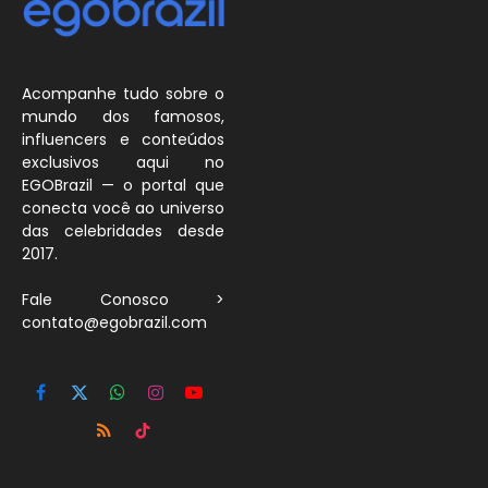
Acompanhe tudo sobre o
mundo dos famosos,
influencers e conteúdos
exclusivos aqui no
EGOBrazil — o portal que
conecta você ao universo
das celebridades desde
2017.
Fale Conosco >
contato@egobrazil.com
Facebook
X
WhatsApp
Instagram
YouTube
(Twitter)
RSS
TikTok