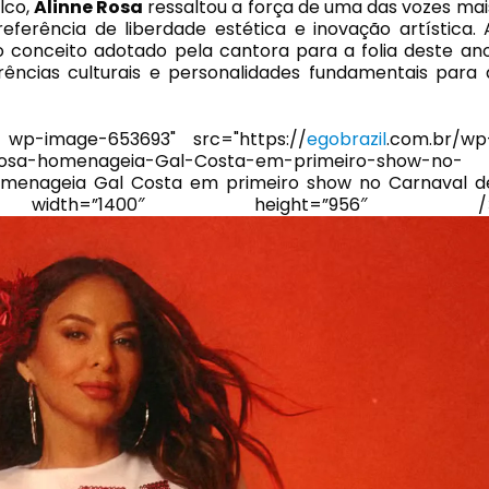
lco,
Alinne Rosa
ressaltou a força de uma das vozes mai
referência de liberdade estética e inovação artística. 
 conceito adotado pela cantora para a folia deste ano
erências culturais e personalidades fundamentais para 
l wp-image-653693" src="https://
egobrazil
.com.br/wp
Rosa-homenageia-Gal-Costa-em-primeiro-show-no-
menageia Gal Costa em primeiro show no Carnaval d
idth=”1400″ height=”956″ /