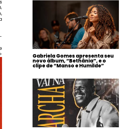
s
A
,
a
-
e
>
Gabriela Gomes apresenta seu
novo álbum, “Bethânia”, e o
clipe de “Manso e Humilde”