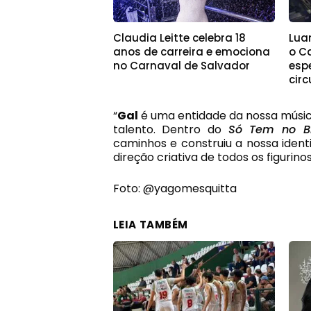
Claudia Leitte celebra 18
Lua
anos de carreira e emociona
o C
no Carnaval de Salvador
esp
cir
“
Gal
é uma entidade da nossa músic
talento. Dentro do
Só Tem no Br
caminhos e construiu a nossa identi
direção criativa de todos os figurin
Foto: @yagomesquitta
LEIA TAMBÉM