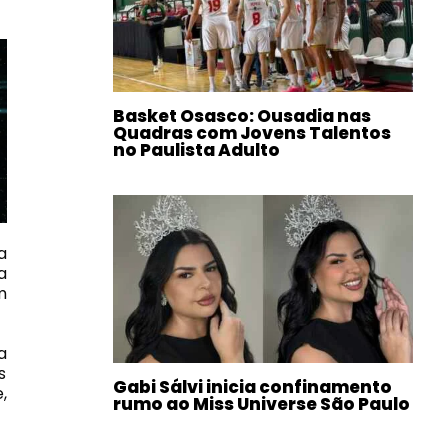
Basket Osasco: Ousadia nas
Quadras com Jovens Talentos
no Paulista Adulto
a
a
m
a
s
Gabi Sálvi inicia confinamento
,
rumo ao Miss Universe São Paulo