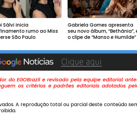
 Sálvi inicia
Gabriela Gomes apresenta
finamento rumo ao Miss
seu novo álbum, “Bethânia”, 
verse São Paulo
o clipe de “Manso e Humilde”
r do EGOBrazil e revisado pela equipe editorial ante
guem os critérios e padrões editoriais adotados pel
rvados. A reprodução total ou parcial deste conteúdo se
oibida.