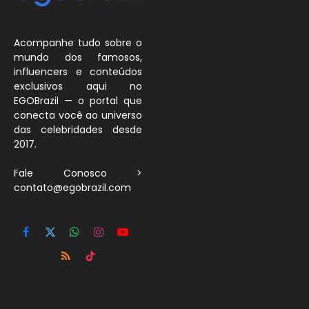
Acompanhe tudo sobre o
mundo dos famosos,
influencers e conteúdos
exclusivos aqui no
EGOBrazil — o portal que
conecta você ao universo
das celebridades desde
2017.
Fale Conosco >
contato@egobrazil.com
Facebook
X
WhatsApp
Instagram
YouTube
(Twitter)
RSS
TikTok