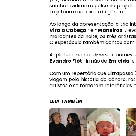
samba dividiram o palco no projeto
trajetória e sucessos do gênero.
Ao longo da apresentação, o trio i
Vira a Cabeça”
e
“Maneiras”
, le
marcantes da noite, os três artista
O espetáculo também contou com a
A plateia reuniu diversos nomes
Evandro Fióti
, irmão de
Emicida
, e
Com um repertório que ultrapassa 
viagem pela história do gênero, r
artistas e se tornaram referências 
LEIA TAMBÉM