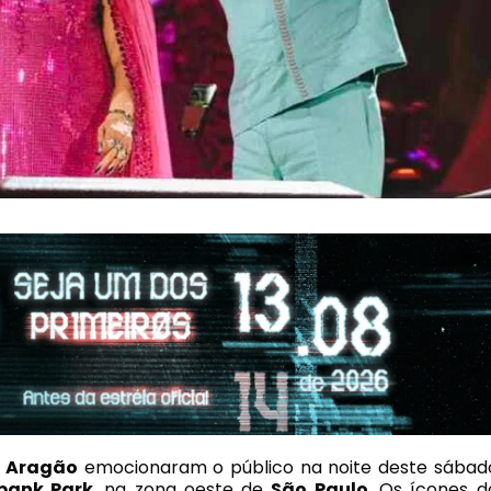
e Aragão
emocionaram o público na noite deste sábad
bank Park
, na zona oeste de
São Paulo
. Os ícones d