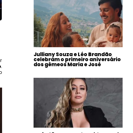
Julliany Souza e Léo Brandão
celebram o primeiro aniversário
r
dos gêmeos Maria e José
o
.
o