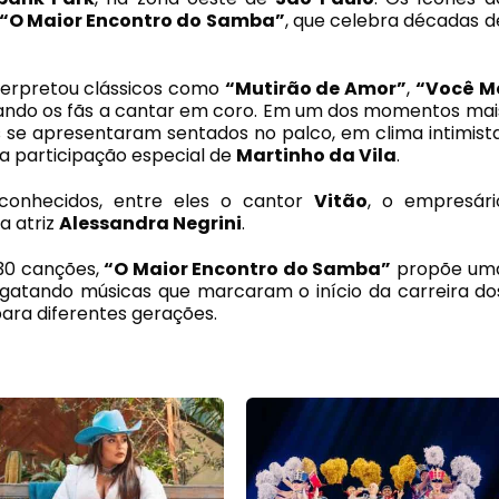
“O Maior Encontro do Samba”
, que celebra décadas d
nterpretou clássicos como
“Mutirão de Amor”
,
“Você M
vando os fãs a cantar em coro. Em um dos momentos mai
s se apresentaram sentados no palco, em clima intimista
 participação especial de
Martinho da Vila
.
 conhecidos, entre eles o cantor
Vitão
, o empresári
 a atriz
Alessandra Negrini
.
30 canções,
“O Maior Encontro do Samba”
propõe um
esgatando músicas que marcaram o início da carreira do
para diferentes gerações.