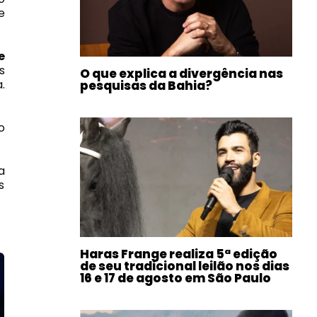
e
e
s
O que explica a divergência nas
.
pesquisas da Bahia?
o
a
s
Haras Frange realiza 5ª edição
de seu tradicional leilão nos dias
16 e 17 de agosto em São Paulo