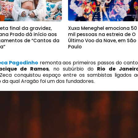
eta final da gravidez,
Xuxa Meneghel emociona 50
ana Prado dá início aos
mil pessoas na estreia de O
çamentos de “Cantos da
Último Voo da Nave, em São
a”
Paulo
eca Pagodinho
remonta aos primeiros passos do canto
acique de Ramos
, no subúrbio do
Rio de Janeir
 Zeca conquistou espaço entre os sambistas ligados a
 da qual Aragão foi um dos fundadores.