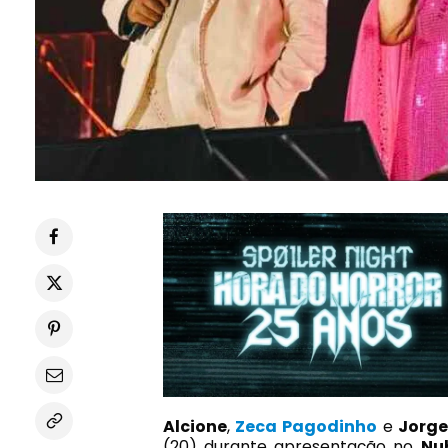
Alcione
,
Zeca Pagodinho
e
Jorg
(20) durante apresentação no
Nu