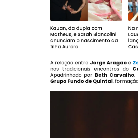
Kauan, da dupla com
Na r
Matheus, e Sarah Biancolini
Lau
anunciam o nascimento da
lan
filha Aurora
Cas
A relação entre
Jorge Aragão
e
Z
nos tradicionais encontros do
C
Apadrinhado por
Beth Carvalho
,
Grupo Fundo de Quintal
, formação