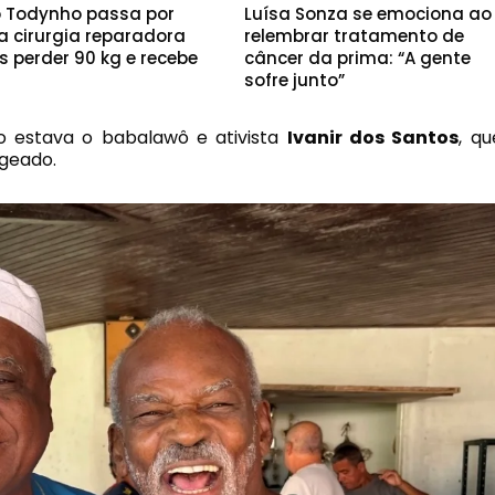
o Todynho passa por
Luísa Sonza se emociona ao
a cirurgia reparadora
relembrar tratamento de
s perder 90 kg e recebe
câncer da prima: “A gente
a
sofre junto”
o estava o babalawô e ativista
Ivanir dos Santos
, qu
geado.