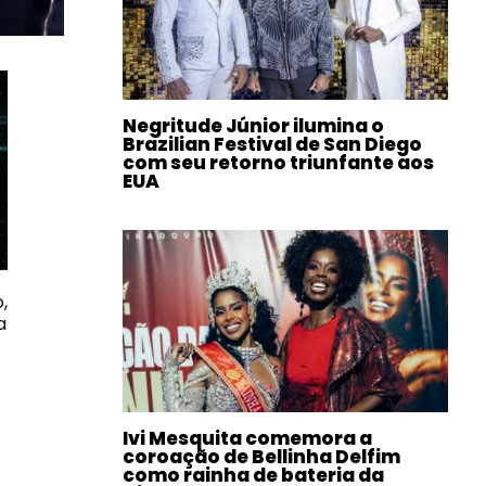
Negritude Júnior ilumina o
Brazilian Festival de San Diego
com seu retorno triunfante aos
EUA
,
a
Ivi Mesquita comemora a
coroação de Bellinha Delfim
como rainha de bateria da